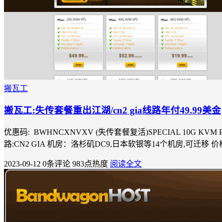
搬瓦工
搬瓦工:失传套餐重出江湖/cn2 gia线路年付49.99美金
优惠码: BWHNCXNVXV (失传套餐复活)SPECIAL 10G KVM PROMO 
路:CN2 GIA 机房：洛杉矶DC9,日本软银等14个机房,可迁移 价格:49.99
2023-09-12
0条评论
983点热度
阅读全文