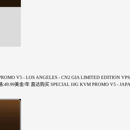
V5 - LOS ANGELES - CN2 GIA LIMITED EDITION VPS 
美金/年 直达购买 SPECIAL 10G KVM PROMO V5 - JAPAN L