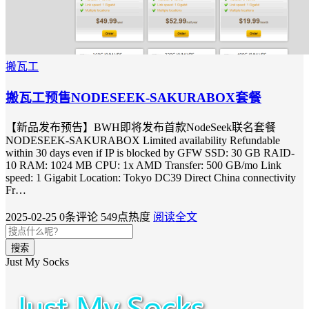
搬瓦工
搬瓦工预售NODESEEK-SAKURABOX套餐
【新品发布预告】BWH即将发布首款NodeSeek联名套餐
NODESEEK-SAKURABOX Limited availability Refundable
within 30 days even if IP is blocked by GFW SSD: 30 GB RAID-
10 RAM: 1024 MB CPU: 1x AMD Transfer: 500 GB/mo Link
speed: 1 Gigabit Location: Tokyo DC39 Direct China connectivity
Fr…
2025-02-25
0条评论
549点热度
阅读全文
搜索
Just My Socks