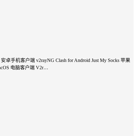
端 v2rayNG Clash for Android Just My Socks 苹果
cks macOS 电脑客户端 V2r…